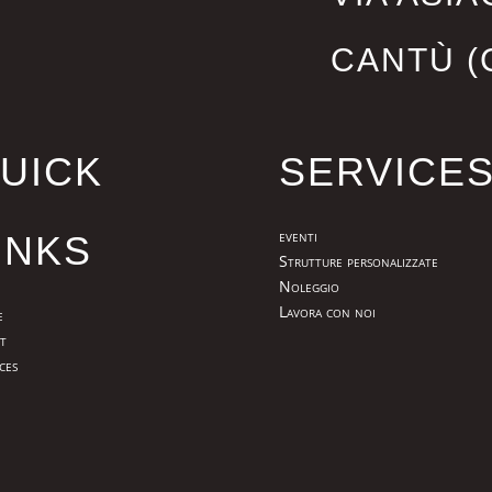
CANTÙ (
UICK
SERVICE
eventi
INKS
Strutture personalizzate
Noleggio
Lavora con noi
e
t
ces