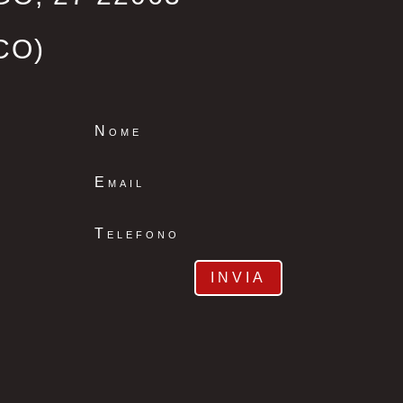
CO)
S
INVIA