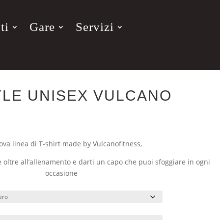
ti
Gare
Servizi
YLE UNISEX VULCANO
ova linea di T-shirt made by Vulcanofitness,
e oltre all’allenamento e darti un capo che puoi sfoggiare in ogni
occasione