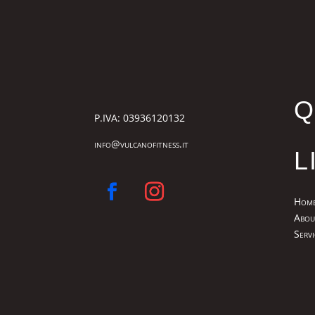
Q
P.IVA: 03936120132
info@vulcanofitness.it
L
Hom
Abou
Servi