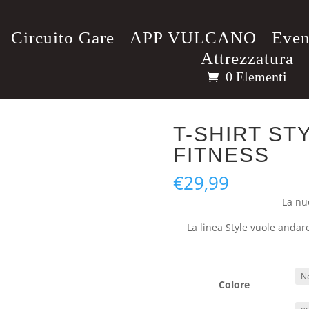
Circuito Gare
APP VULCANO
Even
Attrezzatura
0 Elementi
T-SHIRT ST
FITNESS
€
29,99
La nu
La linea Style vuole andar
Colore