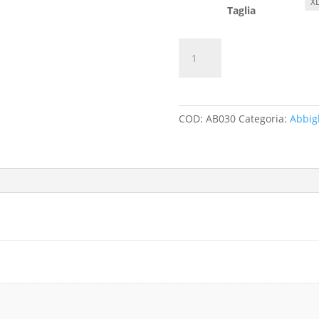
Taglia
T-
AGGIUN
Shirt
Style
Unisex
Vulcano
COD:
AB030
Categoria:
Abbig
Fitness
quantità